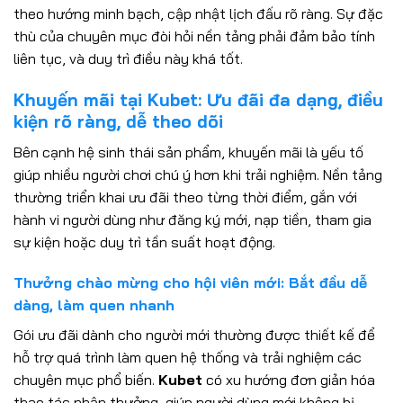
theo hướng minh bạch, cập nhật lịch đấu rõ ràng. Sự đặc
thù của chuyên mục đòi hỏi nền tảng phải đảm bảo tính
liên tục, và duy trì điều này khá tốt.
Khuyến mãi tại Kubet: Ưu đãi đa dạng, điều
kiện rõ ràng, dễ theo dõi
Bên cạnh hệ sinh thái sản phẩm, khuyến mãi là yếu tố
giúp nhiều người chơi chú ý hơn khi trải nghiệm. Nền tảng
thường triển khai ưu đãi theo từng thời điểm, gắn với
hành vi người dùng như đăng ký mới, nạp tiền, tham gia
sự kiện hoặc duy trì tần suất hoạt động.
Thưởng chào mừng cho hội viên mới: Bắt đầu dễ
dàng, làm quen nhanh
Gói ưu đãi dành cho người mới thường được thiết kế để
hỗ trợ quá trình làm quen hệ thống và trải nghiệm các
chuyên mục phổ biến.
Kubet
có xu hướng đơn giản hóa
thao tác nhận thưởng, giúp người dùng mới không bị