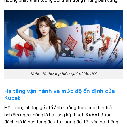
hướng phát triển tương đối thận trọng nhưng bền vững.
Kubet là thương hiệu giải trí lâu đời
Hạ tầng vận hành và mức độ ổn định của
Kubet
Một trong những yếu tố ảnh hưởng trực tiếp đến trải
nghiệm người dùng là hạ tầng kỹ thuật.
Kubet
được
đánh giá là nền tảng đầu tư tương đối tốt vào hệ thống