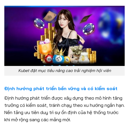
Kubet đặt mục tiêu nâng cao trải nghiệm hội viên
Định hướng phát triển bền vững và có kiểm soát
Định hướng phát triển được xây dựng theo mô hình tăng
trưởng có kiểm soát, tránh chạy theo xu hướng ngắn hạn.
Nền tảng ưu tiên duy trì sự ổn định của hệ thống trước
khi mở rộng sang các mảng mới.