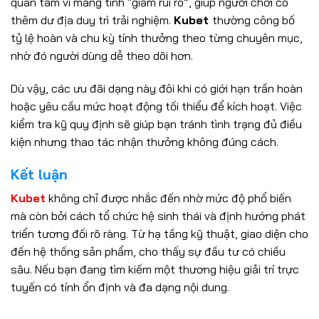
quan tâm vì mang tính “giảm rủi ro”, giúp người chơi có
thêm dư địa duy trì trải nghiệm.
Kubet
thường công bố
tỷ lệ hoàn và chu kỳ tính thưởng theo từng chuyên mục,
nhờ đó người dùng dễ theo dõi hơn.
Dù vậy, các ưu đãi dạng này đôi khi có giới hạn trần hoàn
hoặc yêu cầu mức hoạt động tối thiểu để kích hoạt. Việc
kiểm tra kỹ quy định sẽ giúp bạn tránh tình trạng đủ điều
kiện nhưng thao tác nhận thưởng không đúng cách.
Kết luận
Kubet
không chỉ được nhắc đến nhờ mức độ phổ biến
mà còn bởi cách tổ chức hệ sinh thái và định hướng phát
triển tương đối rõ ràng. Từ hạ tầng kỹ thuật, giao diện cho
đến hệ thống sản phẩm, cho thấy sự đầu tư có chiều
sâu. Nếu bạn đang tìm kiếm một thương hiệu giải trí trực
tuyến có tính ổn định và đa dạng nội dung.