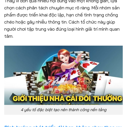
Thay vì dồn quá nhiều nội dung vào một không gian, lựa
chọn cách phân tách chuyên mục rõ ràng. Mỗi nhóm sản
phẩm được triển khai độc lập, hạn chế tình trạng chồng
chéo hoặc gây nhiễu thông tin. Cách tổ chức này giúp
người chơi tập trung vào đúng loại hình giải trí mình quan
tâm.
4 yếu tố đặc biệt tạo nên thành công nền tảng