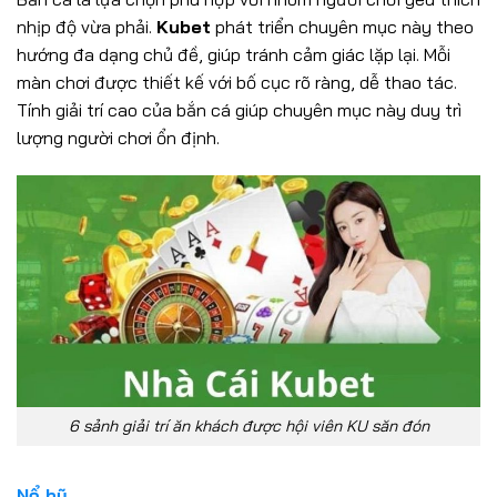
nhịp độ vừa phải.
Kubet
phát triển chuyên mục này theo
hướng đa dạng chủ đề, giúp tránh cảm giác lặp lại. Mỗi
màn chơi được thiết kế với bố cục rõ ràng, dễ thao tác.
Tính giải trí cao của bắn cá giúp chuyên mục này duy trì
lượng người chơi ổn định.
6 sảnh giải trí ăn khách được hội viên KU săn đón
Nổ hũ