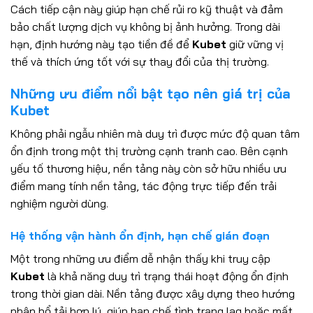
Cách tiếp cận này giúp hạn chế rủi ro kỹ thuật và đảm
bảo chất lượng dịch vụ không bị ảnh hưởng. Trong dài
hạn, định hướng này tạo tiền đề để
Kubet
giữ vững vị
thế và thích ứng tốt với sự thay đổi của thị trường.
Những ưu điểm nổi bật tạo nên giá trị của
Kubet
Không phải ngẫu nhiên mà duy trì được mức độ quan tâm
ổn định trong một thị trường cạnh tranh cao. Bên cạnh
yếu tố thương hiệu, nền tảng này còn sở hữu nhiều ưu
điểm mang tính nền tảng, tác động trực tiếp đến trải
nghiệm người dùng.
Hệ thống vận hành ổn định, hạn chế gián đoạn
Một trong những ưu điểm dễ nhận thấy khi truy cập
Kubet
là khả năng duy trì trạng thái hoạt động ổn định
trong thời gian dài. Nền tảng được xây dựng theo hướng
phân bổ tải hợp lý, giúp hạn chế tình trạng lag hoặc mất