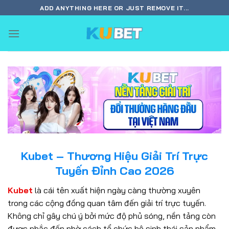
Bỏ
ADD ANYTHING HERE OR JUST REMOVE IT...
qua
nội
dung
Kubet – Thương Hiệu Giải Trí Trực
Tuyến Đỉnh Cao 2026
Kubet
là cái tên xuất hiện ngày càng thường xuyên
trong các cộng đồng quan tâm đến giải trí trực tuyến.
Không chỉ gây chú ý bởi mức độ phủ sóng, nền tảng còn
được nhắc đến nhờ cách tổ chức hệ sinh thái sản phẩm