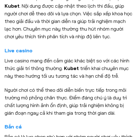
Kubet
. Nội dung được cập nhật theo lịch thi đấu, giúp
người chơi dễ theo dõi và lựa chọn. Việc sắp xếp khoa học
theo giải đấu và thời gian diễn ra giúp trải nghiệm mạch
lạc hơn. Chuyên mục này thường thu hút nhóm người
chơi yêu thích tính phân tích và nhịp độ liên tục.
Live casino
Live casino mang đến cảm giác khác biệt so với các hình
thức giải trí thông thường.
Kubet
triển khai chuyên mục
này theo hướng tối ưu tương tác và hạn chế độ trễ.
Người chơi có thể theo dõi diễn biến trực tiếp trong môi
trường mô phỏng chân thực. Điểm đáng chú ý là duy trì
chất lượng hình ảnh ổn định, giúp trải nghiệm không bị
gián đoạn ngay cả khi tham gia trong thời gian dài.
Bắn cá
Bắn cá là lựa chọn phù hợp với nhóm người chơi yêu thích