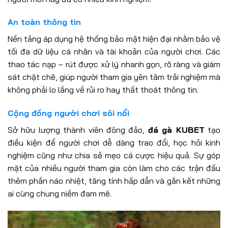
An toàn thông tin
Nền tảng áp dụng hệ thống bảo mật hiện đại nhằm bảo vệ
tối đa dữ liệu cá nhân và tài khoản của người chơi. Các
thao tác nạp – rút được xử lý nhanh gọn, rõ ràng và giám
sát chặt chẽ, giúp người tham gia yên tâm trải nghiệm mà
không phải lo lắng về rủi ro hay thất thoát thông tin.
Cộng đồng người chơi sôi nổi
Sở hữu lượng thành viên đông đảo,
đá gà KUBET
tạo
điều kiện để người chơi dễ dàng trao đổi, học hỏi kinh
nghiệm cũng như chia sẻ mẹo cá cược hiệu quả. Sự góp
mặt của nhiều người tham gia còn làm cho các trận đấu
thêm phần náo nhiệt, tăng tính hấp dẫn và gắn kết những
ai cùng chung niềm đam mê.