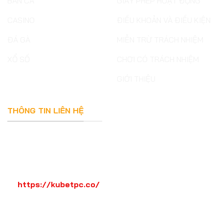
BẮN CÁ
GIẤY PHÉP HOẠT ĐỘNG
CASINO
ĐIỀU KHOẢN VÀ ĐIỀU KIỆN
ĐÁ GÀ
MIỄN TRỪ TRÁCH NHIỆM
XỔ SỐ
CHƠI CÓ TRÁCH NHIỆM
GIỚI THIỆU
THÔNG TIN LIÊN HỆ
Thương hiệu nhà cái:
KUBET
Website:
https://kubetpc.co/
Địa chỉ: 103 Tăng Nhơn
Phú, Trường Thọ, Thủ