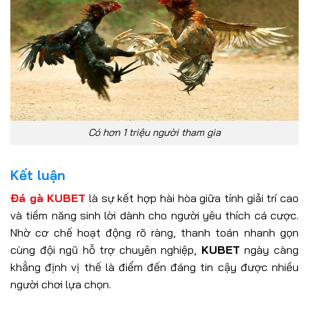
Có hơn 1 triệu người tham gia
Kết luận
Đá gà KUBET
là sự kết hợp hài hòa giữa tính giải trí cao
và tiềm năng sinh lời dành cho người yêu thích cá cược.
Nhờ cơ chế hoạt động rõ ràng, thanh toán nhanh gọn
cùng đội ngũ hỗ trợ chuyên nghiệp,
KUBET
ngày càng
khẳng định vị thế là điểm đến đáng tin cậy được nhiều
người chơi lựa chọn.