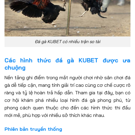
Đá gà KUBET có nhiều trận so tài
Các hình thức đá gà KUBET được ưa
chuộng
Nền tảng ghi điểm trong mắt người chơi nhờ sân chơi đá
gà dễ tiếp cận, mang tính giải trí cao cùng cơ chế cược rõ
ràng và tỷ lệ hoàn trả hấp dẫn. Tham gia tại đây, bạn có
cơ hội khám phá nhiều loại hình đá gà phong phú, từ
phong cách quen thuộc cho đến các hình thức thi đấu
mới mẻ, phù hợp với nhiều sở thích khác nhau.
Phiên bản truyền thống