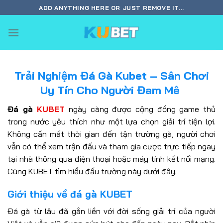
Bỏ
ADD ANYTHING HERE OR JUST REMOVE IT...
qua
nội
dung
Trải Nghiệm Đá Gà Kubet – Sân Chơi
Uy Tín Cho Người Đam Mê
Đá gà
KUBET
ngày càng được cộng đồng game thủ
trong nước yêu thích như một lựa chọn giải trí tiện lợi.
Không cần mất thời gian đến tận trường gà, người chơi
vẫn có thể xem trận đấu và tham gia cược trực tiếp ngay
tại nhà thông qua điện thoại hoặc máy tính kết nối mạng.
Cùng KUBET tìm hiểu đấu trường này dưới đây.
Giới thiệu về đá gà KUBET
Đá gà từ lâu đã gắn liền với đời sống giải trí của người