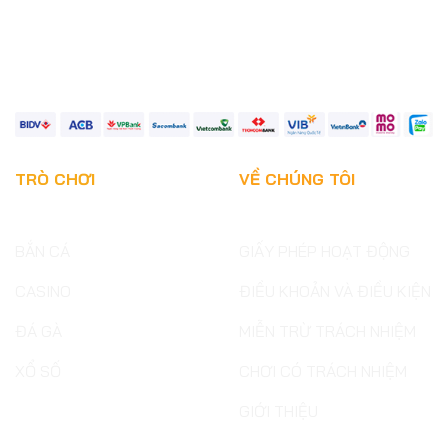
MGA
, mang đến nền tảng cá cược an toàn, minh bạch
cùng hệ thống bảo mật đạt chuẩn quốc tế.#kubet
#nhacaikubet #linkkubet #dangkykubet
#dangnhapkubet
TRÒ CHƠI
VỀ CHÚNG TÔI
BẮN CÁ
GIẤY PHÉP HOẠT ĐỘNG
CASINO
ĐIỀU KHOẢN VÀ ĐIỀU KIỆN
ĐÁ GÀ
MIỄN TRỪ TRÁCH NHIỆM
XỔ SỐ
CHƠI CÓ TRÁCH NHIỆM
GIỚI THIỆU