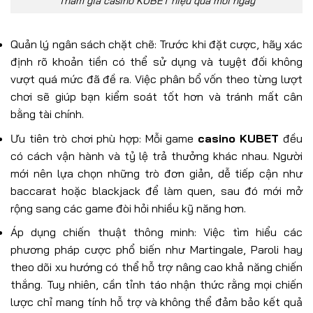
Tham gia casino KUBET hiệu quả mỗi ngày
Quản lý ngân sách chặt chẽ: Trước khi đặt cược, hãy xác
định rõ khoản tiền có thể sử dụng và tuyệt đối không
vượt quá mức đã đề ra. Việc phân bổ vốn theo từng lượt
chơi sẽ giúp bạn kiểm soát tốt hơn và tránh mất cân
bằng tài chính.
Ưu tiên trò chơi phù hợp: Mỗi game
casino KUBET
đều
có cách vận hành và tỷ lệ trả thưởng khác nhau. Người
mới nên lựa chọn những trò đơn giản, dễ tiếp cận như
baccarat hoặc blackjack để làm quen, sau đó mới mở
rộng sang các game đòi hỏi nhiều kỹ năng hơn.
Áp dụng chiến thuật thông minh: Việc tìm hiểu các
phương pháp cược phổ biến như Martingale, Paroli hay
theo dõi xu hướng có thể hỗ trợ nâng cao khả năng chiến
thắng. Tuy nhiên, cần tỉnh táo nhận thức rằng mọi chiến
lược chỉ mang tính hỗ trợ và không thể đảm bảo kết quả