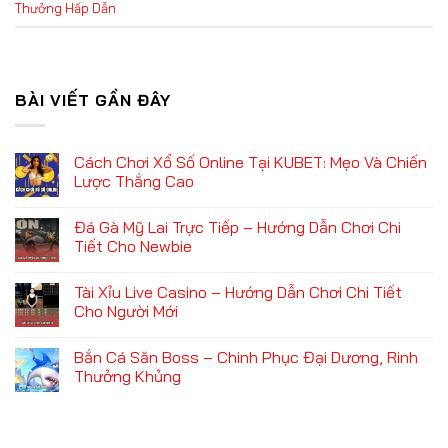
Thưởng Hấp Dẫn
BÀI VIẾT GẦN ĐÂY
Cách Chơi Xổ Số Online Tại KUBET: Mẹo Và Chiến
Lược Thắng Cao
Đá Gà Mỹ Lai Trực Tiếp – Hướng Dẫn Chơi Chi
Tiết Cho Newbie
Tài Xỉu Live Casino – Hướng Dẫn Chơi Chi Tiết
Cho Người Mới
Bắn Cá Săn Boss – Chinh Phục Đại Dương, Rinh
Thưởng Khủng