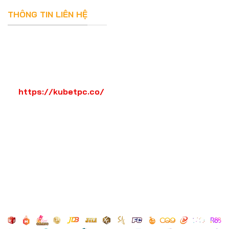
THÔNG TIN LIÊN HỆ
Thương hiệu nhà cái:
KUBET
Website:
https://kubetpc.co/
Địa chỉ: 103 Tăng Nhơn
Phú, Trường Thọ, Thủ
Đức, Thành phố Hồ Chí
Minh 715939, Việt Nam
Email:
contact@kubetpc.co
Phone: 0383000233