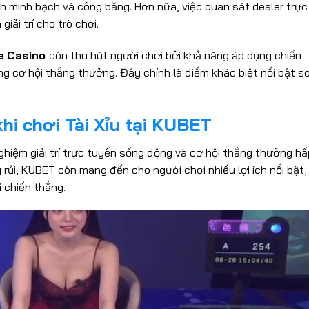
nh minh bạch và công bằng. Hơn nữa, việc quan sát dealer trực
iải trí cho trò chơi.
e
Casino
còn thu hút người chơi bởi khả năng áp dụng chiến
ng cơ hội thắng thưởng. Đây chính là điểm khác biệt nổi bật s
hi chơi Tài Xỉu tại KUBET
nghiệm giải trí trực tuyến sống động và cơ hội thắng thưởng hấ
 rủi, KUBET còn mang đến cho người chơi nhiều lợi ích nổi bật,
i chiến thắng.