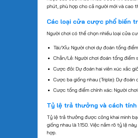
phút, phù hợp cho cả người mới và cao t
Các loại cửa cược phổ biến tro
Người chơi có thể chọn nhiều loại cửa c
Tài/Xỉu: Người chơi dự đoán tổng điểm 
Chẵn/Lẻ: Người chơi đoán tổng điểm s
Cược đôi: Dự đoán hai viên xúc xắc gi
Cược ba giống nhau (Triple): Dự đoán 
Cược tổng điểm chính xác: Người chơi
Tỷ lệ trả thưởng và cách tín
Tỷ lệ trả thưởng được công khai minh bạch
giống nhau là 1:150. Việc nắm rõ tỷ lệ nà
hợp.