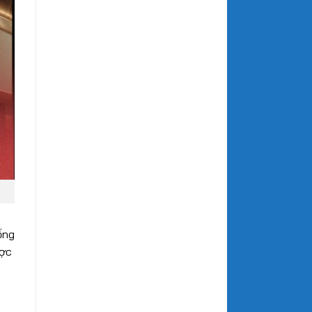
ống
ược