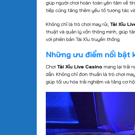
giúp người chơi hoàn toàn yên tâm về tí
tiếp cũng tăng thêm yếu tố tương tác và g
Không chỉ là trò chơi may rủi,
Tài Xỉu Liv
thuật và quản lý vốn thông minh, giúp tă
với phiên bản Tài Xỉu truyền thống.
Những ưu điểm nổi bật k
Chơi
Tài Xỉu Live Casino
mang lại trải 
dẫn. Không chỉ đơn thuần là trò chơi may
giúp tối ưu hóa trải nghiệm và tăng cơ hộ