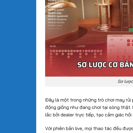
Sơ lược
Đây là một trong những trò chơi may rủi
động giống như đang chơi tại sòng thật.
lắc bởi dealer trực tiếp, tạo cảm giác hồi 
Với phiên bản live, mọi thao tác đều được