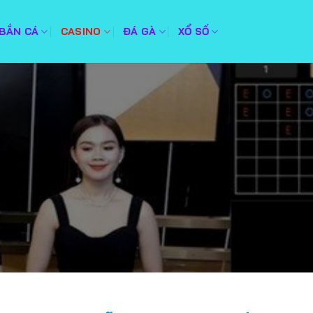
BẮN CÁ
CASINO
ĐÁ GÀ
XỔ SỐ