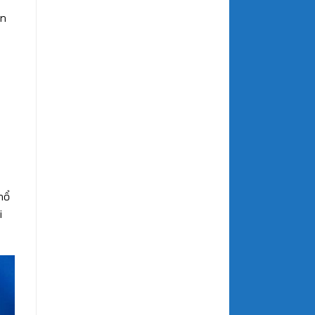
ận
hổ
i