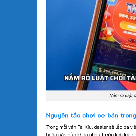
Nắm rõ luật c
Nguyên tắc chơi cơ bản trong
Trong mỗi ván Tài Xỉu, dealer sẽ lắc ba v
hoặc các cửa khác nhau trước khi dealer