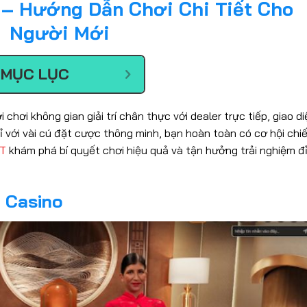
o – Hướng Dẫn Chơi Chi Tiết Cho
Người Mới
MỤC LỤC
hơi không gian giải trí chân thực với dealer trực tiếp, giao di
 với vài cú đặt cược thông minh, bạn hoàn toàn có cơ hội chi
T
khám phá bí quyết chơi hiệu quả và tận hưởng trải nghiệm đ
e Casino