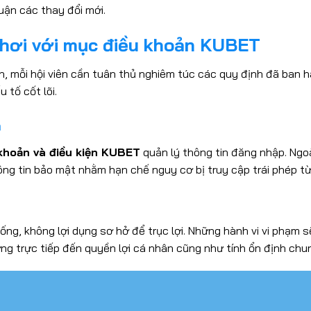
uận các thay đổi mới.
chơi với mục điều khoản KUBET
 mỗi hội viên cần tuân thủ nghiêm túc các quy định đã ban hà
 tố cốt lõi.
n
khoản và điều kiện KUBET
quản lý thông tin đăng nhập. Ngoà
ng tin bảo mật nhằm hạn chế nguy cơ bị truy cập trái phép t
ng, không lợi dụng sơ hở để trục lợi. Những hành vi vi phạm sẽ
ng trực tiếp đến quyền lợi cá nhân cũng như tính ổn định ch