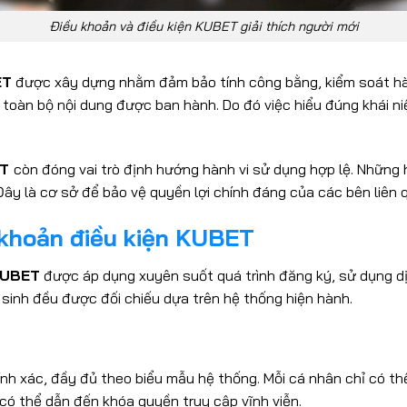
Điều khoản và điều kiện KUBET giải thích người mới
ET
được xây dựng nhằm đảm bảo tính công bằng, kiểm soát hành
 toàn bộ nội dung được ban hành. Do đó việc hiểu đúng khái n
ET
còn đóng vai trò định hướng hành vi sử dụng hợp lệ. Những
 Đây là cơ sở để bảo vệ quyền lợi chính đáng của các bên liên 
 khoản điều kiện KUBET
 KUBET
được áp dụng xuyên suốt quá trình đăng ký, sử dụng dịch
 sinh đều được đối chiếu dựa trên hệ thống hiện hành.
ính xác, đầy đủ theo biểu mẫu hệ thống. Mỗi cá nhân chỉ có 
 có thể dẫn đến khóa quyền truy cập vĩnh viễn.