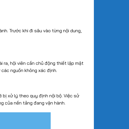
nh. Trước khi đi sâu vào từng nội dung,
i ra, hội viên cần chủ động thiết lập mật
ừ các nguồn không xác định.
 bị xử lý theo quy định nội bộ. Việc sử
ung của nền tảng đang vận hành.