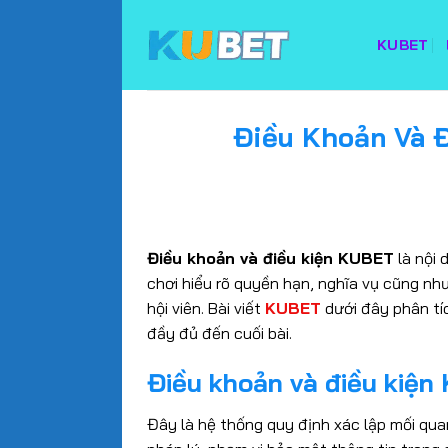
Bỏ
qua
KUBET
nội
dung
Điều Khoản Và 
Điều khoản và điều kiện KUBET
là nội 
chơi hiểu rõ quyền hạn, nghĩa vụ cũng nh
hội viên. Bài viết
KUBET
dưới đây phân tíc
đầy đủ đến cuối bài.
Điều khoản và điều kiện 
Đây là hệ thống quy định xác lập mối quan