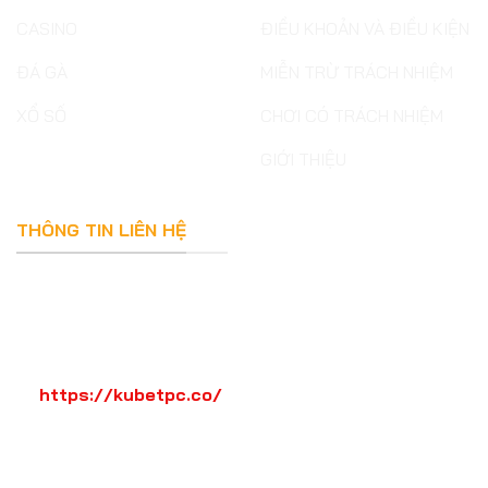
CASINO
ĐIỀU KHOẢN VÀ ĐIỀU KIỆN
ĐÁ GÀ
MIỄN TRỪ TRÁCH NHIỆM
XỔ SỐ
CHƠI CÓ TRÁCH NHIỆM
GIỚI THIỆU
THÔNG TIN LIÊN HỆ
Thương hiệu nhà cái:
KUBET
Website:
https://kubetpc.co/
Địa chỉ: 103 Tăng Nhơn
Phú, Trường Thọ, Thủ
Đức, Thành phố Hồ Chí