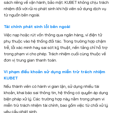
sách riêng về vận hành, bảo mật. KUBET không chịu trách
nhiệm đối với rủi ro phát sinh khi hội viên sử dụng dịch vụ
từ nguồn bên ngoài.
Tài chính phát sinh lỗi bên ngoài
Việc nạp hoặc rút vốn thông qua ngân hàng, ví điện tử
phụ thuộc vào hệ thống đối tác. Trong trường hợp chậm
trễ, lỗi xác minh hay sai sót kỹ thuật, nền tảng chỉ hỗ trợ
trong phạm vi cho phép. Trách nhiệm cuối cùng thuộc về
đơn vị trung gian thanh toán.
Vi phạm điều khoản sử dụng miễn trừ trách nhiệm
KUBET
Nếu thành viên có hành vi gian lận, sử dụng nhiều tài
khoản, khai báo sai thông tin, hệ thống có quyền áp dụng
biện pháp xử lý. Các trường hợp này nằm trong phạm vi
miễn trừ trách nhiệm tài chính, bao gồm việc từ chối xử lý
yêu cầu phát sinh.