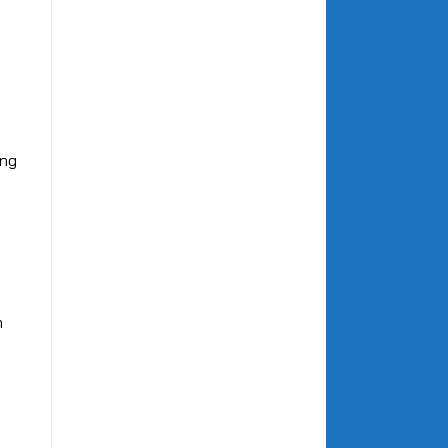
úng
m
à