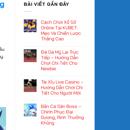
ng
BÀI VIẾT GẦN ĐÂY
Cách Chơi Xổ Số
Online Tại KUBET:
Mẹo Và Chiến Lược
Thắng Cao
cầu
Đá Gà Mỹ Lai Trực
ây
Tiếp – Hướng Dẫn
Chơi Chi Tiết Cho
Newbie
Tài Xỉu Live Casino –
Hướng Dẫn Chơi Chi
Tiết Cho Người Mới
Bắn Cá Săn Boss –
Chinh Phục Đại
Dương, Rinh Thưởng
Khủng