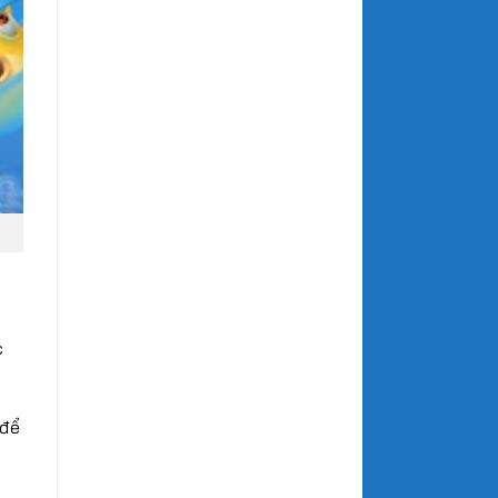
c
 để