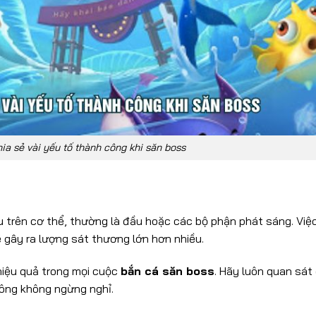
ia sẻ vài yếu tố thành công khi săn boss
u trên cơ thể, thường là đầu hoặc các bộ phận phát sáng. Việ
 gây ra lượng sát thương lớn hơn nhiều.
iệu quả trong mọi cuộc
bắn cá săn boss
. Hãy luôn quan sát
 công không ngừng nghỉ.