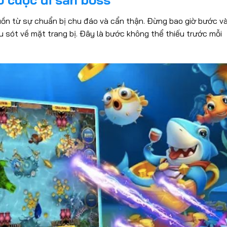
uồn từ sự chuẩn bị chu đáo và cẩn thận. Đừng bao giờ bước v
u sót về mặt trang bị.
Đây là bước không thể thiếu trước mỗi
.