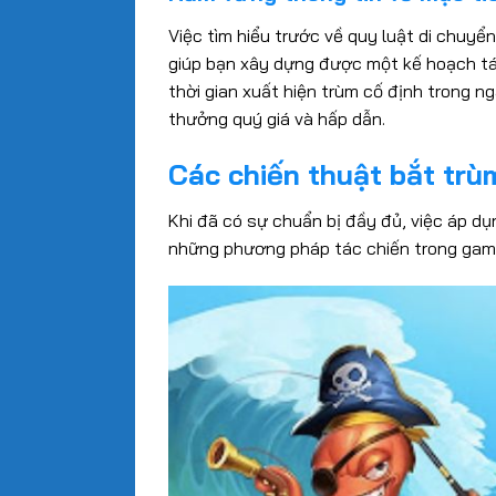
Việc tìm hiểu trước về quy luật di chuyể
giúp bạn xây dựng được một kế hoạch tác
thời gian xuất hiện trùm cố định trong ng
thưởng quý giá và hấp dẫn.
Các chiến thuật bắt trù
Khi đã có sự chuẩn bị đầy đủ, việc áp d
những phương pháp tác chiến trong ga