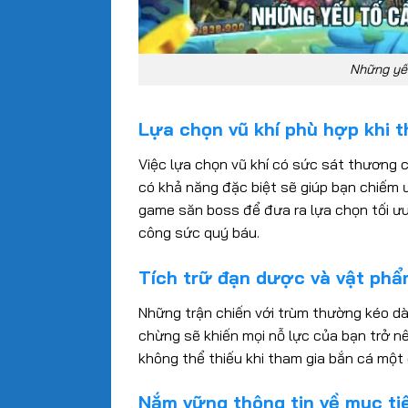
Những yếu
Lựa chọn vũ khí phù hợp khi 
Việc lựa chọn vũ khí có sức sát thương 
có khả năng đặc biệt sẽ giúp bạn chiếm ư
game săn boss để đưa ra lựa chọn tối ưu. 
công sức quý báu.
Tích trữ đạn dược và vật ph
Những trận chiến với trùm thường kéo dài
chừng sẽ khiến mọi nỗ lực của bạn trở nê
không thể thiếu khi tham gia bắn cá một
Nắm vững thông tin về mục ti