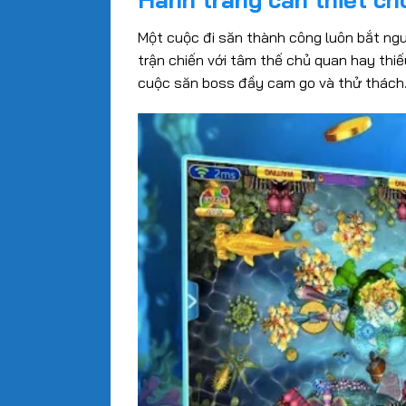
Một cuộc đi săn thành công luôn bắt ng
trận chiến với tâm thế chủ quan hay thiế
cuộc săn boss đầy cam go và thử thách