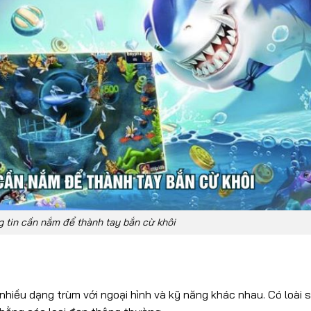
 tin cần nắm để thành tay bắn cừ khôi
 nhiều dạng trùm với ngoại hình và kỹ năng khác nhau. Có loài 