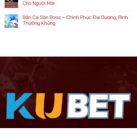
Cho Người Mới
Bắn Cá Săn Boss – Chinh Phục Đại Dương, Rinh
Thưởng Khủng