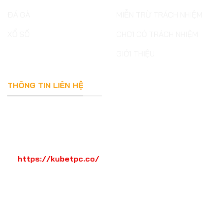
ĐÁ GÀ
MIỄN TRỪ TRÁCH NHIỆM
XỔ SỐ
CHƠI CÓ TRÁCH NHIỆM
GIỚI THIỆU
THÔNG TIN LIÊN HỆ
Thương hiệu nhà cái:
KUBET
Website:
https://kubetpc.co/
Địa chỉ: 103 Tăng Nhơn
Phú, Trường Thọ, Thủ
Đức, Thành phố Hồ Chí
Minh 715939, Việt Nam