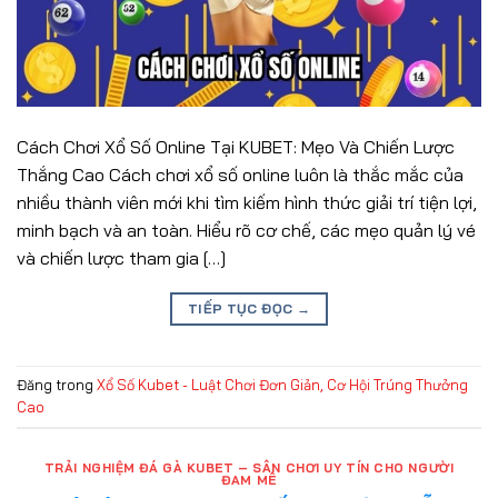
Cách Chơi Xổ Số Online Tại KUBET: Mẹo Và Chiến Lược
Thắng Cao Cách chơi xổ số online luôn là thắc mắc của
nhiều thành viên mới khi tìm kiếm hình thức giải trí tiện lợi,
minh bạch và an toàn. Hiểu rõ cơ chế, các mẹo quản lý vé
và chiến lược tham gia […]
TIẾP TỤC ĐỌC
→
Đăng trong
Xổ Số Kubet - Luật Chơi Đơn Giản, Cơ Hội Trúng Thưởng
Cao
TRẢI NGHIỆM ĐÁ GÀ KUBET – SÂN CHƠI UY TÍN CHO NGƯỜI
ĐAM MÊ