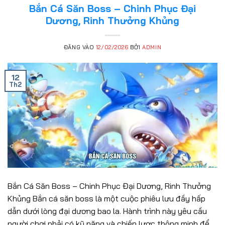
Bắn Cá Săn Boss – Chinh Phục Đại
Dương, Rinh Thưởng Khủng
ĐĂNG VÀO
12/02/2026
BỞI
ADMIN
12
Th2
Bắn Cá Săn Boss – Chinh Phục Đại Dương, Rinh Thưởng
Khủng Bắn cá săn boss là một cuộc phiêu lưu đầy hấp
dẫn dưới lòng đại dương bao la. Hành trình này yêu cầu
người chơi phải có kỹ năng và chiến lược thông minh để