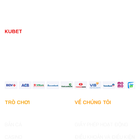
KUBET
tự tin dẫn đầu thị trường giải trí trực tuyến châu
Á, hoạt động hợp pháp dưới sự quản lý của
PAGCOR
và
MGA
, mang đến nền tảng cá cược an toàn, minh bạch
cùng hệ thống bảo mật đạt chuẩn quốc tế.#kubet
#nhacaikubet #linkkubet #dangkykubet
#dangnhapkubet
TRÒ CHƠI
VỀ CHÚNG TÔI
BẮN CÁ
GIẤY PHÉP HOẠT ĐỘNG
CASINO
ĐIỀU KHOẢN VÀ ĐIỀU KIỆN