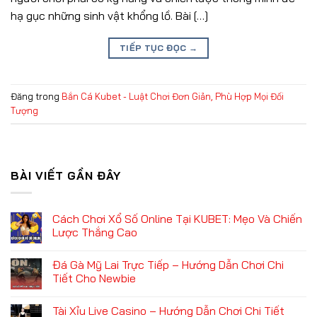
hạ gục những sinh vật khổng lồ. Bài […]
TIẾP TỤC ĐỌC
→
Đăng trong
Bắn Cá Kubet - Luật Chơi Đơn Giản, Phù Hợp Mọi Đối
Tượng
BÀI VIẾT GẦN ĐÂY
Cách Chơi Xổ Số Online Tại KUBET: Mẹo Và Chiến
Lược Thắng Cao
Đá Gà Mỹ Lai Trực Tiếp – Hướng Dẫn Chơi Chi
Tiết Cho Newbie
Tài Xỉu Live Casino – Hướng Dẫn Chơi Chi Tiết